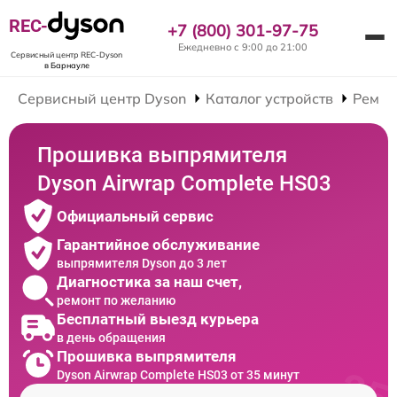
REC-
+7 (800) 301-97-75
Ежедневно с 9:00 до 21:00
Сервисный центр REC-Dyson
в Барнауле
Сервисный центр Dyson
Каталог устройств
Ремон
Прошивка выпрямителя
Dyson Airwrap Complete HS03
Официальный сервис
Гарантийное обслуживание
выпрямителя Dyson до 3 лет
Диагностика за наш счет,
ремонт по желанию
Бесплатный выезд курьера
в день обращения
Прошивка выпрямителя
Dyson Airwrap Complete HS03 от 35 минут