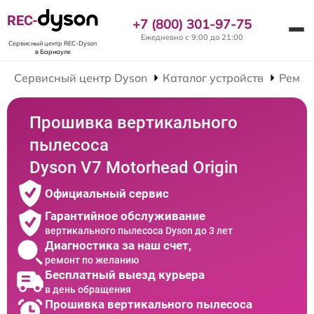
REC-
+7 (800) 301-97-75
Ежедневно с 9:00 до 21:00
Сервисный центр REC-Dyson
в Барнауле
Сервисный центр Dyson
Каталог устройств
Ремон
Прошивка вертикального
пылесоса
Dyson V7 Motorhead Origin
Официальный сервис
Гарантийное обслуживание
вертикального пылесоса Dyson до 3 лет
Диагностика за наш счет,
ремонт по желанию
Бесплатный выезд курьера
в день обращения
Прошивка вертикального пылесоса