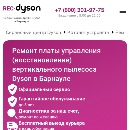
REC-
+7 (800) 301-97-75
Ежедневно с 9:00 до 21:00
Сервисный центр REC-Dyson
в Барнауле
Сервисный центр Dyson
Каталог устройств
Ремон
Ремонт платы управления
(восстановление)
вертикального пылесоса
Dyson в Барнауле
Официальный сервис
Гарантийное обслуживание
до 3 лет
Диагностика за наш счет,
ремонт по желанию
Бесплатный выезд курьера
в день обращения