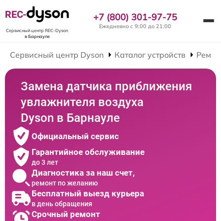
REC-
+7 (800) 301-97-75
Ежедневно с 9:00 до 21:00
Сервисный центр REC-Dyson
в Барнауле
Сервисный центр Dyson
Каталог устройств
Ремон
Замена датчика приближения
увлажнителя воздуха
Dyson в Барнауле
Официальный сервис
Гарантийное обслуживание
до 3 лет
Диагностика за наш счет,
ремонт по желанию
Бесплатный выезд курьера
в день обращения
Срочный ремонт