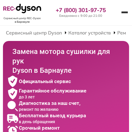
REC-
+7 (800) 301-97-75
Ежедневно с 9:00 до 21:00
Сервисный центр REC-Dyson
в Барнауле
Сервисный центр Dyson
Каталог устройств
Ремон
Замена мотора сушилки для
рук
Dyson в Барнауле
Официальный сервис
Гарантийное обслуживание
до 3 лет
Диагностика за наш счет,
ремонт по желанию
Бесплатный выезд курьера
в день обращения
Срочный ремонт