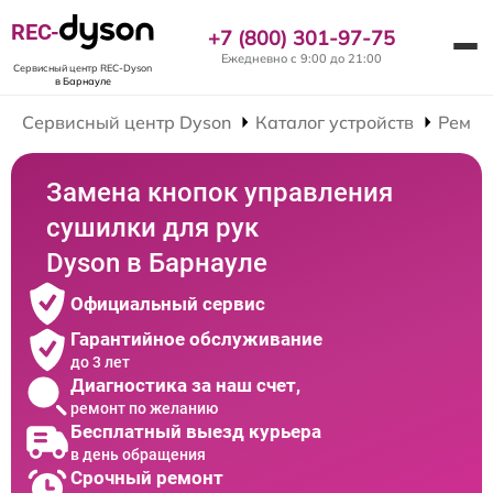
REC-
+7 (800) 301-97-75
Ежедневно с 9:00 до 21:00
Сервисный центр REC-Dyson
в Барнауле
Сервисный центр Dyson
Каталог устройств
Ремон
Замена кнопок управления
сушилки для рук
Dyson в Барнауле
Официальный сервис
Гарантийное обслуживание
до 3 лет
Диагностика за наш счет,
ремонт по желанию
Бесплатный выезд курьера
в день обращения
Срочный ремонт