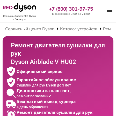
REC-
+7 (800) 301-97-75
Ежедневно с 9:00 до 21:00
Сервисный центр REC-Dyson
в Барнауле
Сервисный центр Dyson
Каталог устройств
Ремон
Ремонт двигателя сушилки для
рук
Dyson Airblade V HU02
Официальный сервис
Гарантийное обслуживание
сушилки для рук Dyson до 3 лет
Диагностика за наш счет,
ремонт по желанию
Бесплатный выезд курьера
в день обращения
Ремонт двигателя сушилки для рук