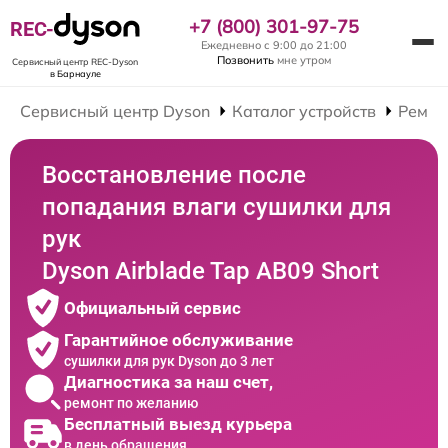
+7 (800) 301-97-75
REC-
Ежедневно с 9:00 до 21:00
Позвонить
мне утром
Сервисный центр REC-Dyson
в Барнауле
Сервисный центр Dyson
Каталог устройств
Ремон
Восстановление после
попадания влаги сушилки для
рук
Dyson Airblade Tap AB09 Short
Официальный сервис
Гарантийное обслуживание
сушилки для рук Dyson до 3 лет
Диагностика за наш счет,
ремонт по желанию
Бесплатный выезд курьера
в день обращения