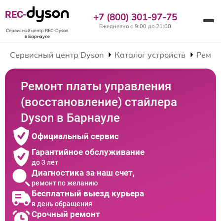
REC-
+7 (800) 301-97-75
Ежедневно с 9:00 до 21:00
Сервисный центр REC-Dyson
в Барнауле
Сервисный центр Dyson
Каталог устройств
Ремон
Ремонт платы управления
(восстановление) стайлера
Dyson в Барнауле
Официальный сервис
Гарантийное обслуживание
до 3 лет
Диагностика за наш счет,
ремонт по желанию
Бесплатный выезд курьера
в день обращения
Срочный ремонт