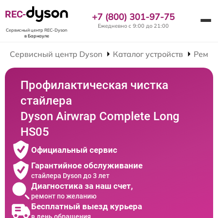
REC-
+7 (800) 301-97-75
Ежедневно с 9:00 до 21:00
Сервисный центр REC-Dyson
в Барнауле
Сервисный центр Dyson
Каталог устройств
Ремон
Профилактическая чистка
стайлера
Dyson Airwrap Complete Long
HS05
Официальный сервис
Гарантийное обслуживание
стайлера Dyson до 3 лет
Диагностика за наш счет,
ремонт по желанию
Бесплатный выезд курьера
в день обращения