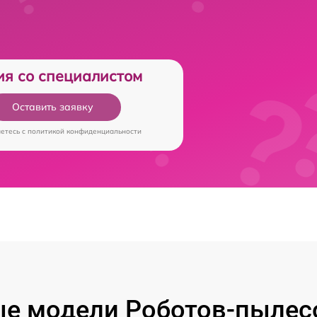
ия со специалистом
Оставить заявку
аетесь c
политикой конфиденциальности
е модели Роботов-пылес