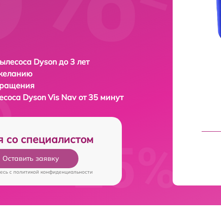
ылесоса Dyson до 3 лет
 желанию
бращения
лесоса
Dyson Vis Nav от 35 минут
я со специалистом
Оставить заявку
есь c
политикой конфиденциальности