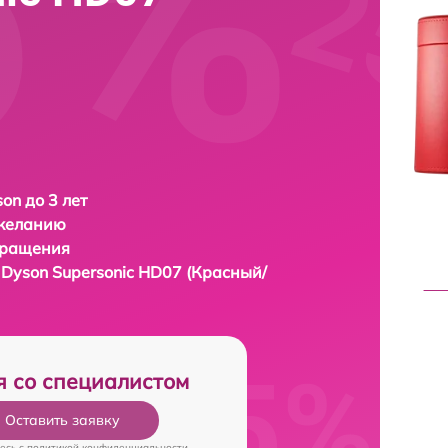
on до 3 лет
 желанию
бращения
а
Dyson Supersonic HD07 (Красный/
я со специалистом
Оставить заявку
есь c
политикой конфиденциальности