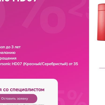
on до 3 лет
 желанию
бращения
rsonic HD07 (Красный/Серебристый) от 35
я со специалистом
Оставить заявку
есь c
политикой конфиденциальности