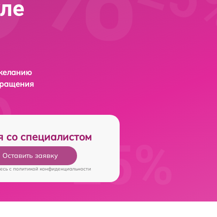
уле
 желанию
бращения
я со специалистом
Оставить заявку
есь c
политикой конфиденциальности