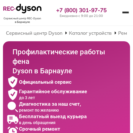
REC-
+7 (800) 301-97-75
Ежедневно с 9:00 до 21:00
Сервисный центр REC-Dyson
в Барнауле
Сервисный центр Dyson
Каталог устройств
Ремон
Профилактические работы
фена
Dyson в Барнауле
Официальный сервис
Гарантийное обслуживание
до 3 лет
Диагностика за наш счет,
ремонт по желанию
Бесплатный выезд курьера
в день обращения
Срочный ремонт